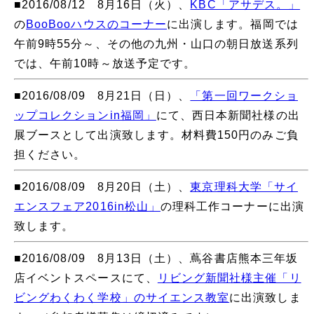
■2016/08/12 8月16日（火）、
KBC「アサデス。」
の
BooBooハウスのコーナー
に出演します。福岡では
午前9時55分～、その他の九州・山口の朝日放送系列
では、午前10時～放送予定です。
■2016/08/09 8月21日（日）、
「第一回ワークショ
ップコレクションin福岡」
にて、西日本新聞社様の出
展ブースとして出演致します。材料費150円のみご負
担ください。
■2016/08/09 8月20日（土）、
東京理科大学「サイ
エンスフェア2016in松山」
の理科工作コーナーに出演
致します。
■2016/08/09 8月13日（土）、蔦谷書店熊本三年坂
店イベントスペースにて、
リビング新聞社様主催「リ
ビングわくわく学校」のサイエンス教室
に出演致しま