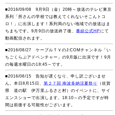
■2016/09/08 9月9日（金）20時～放送のテレビ東京
系列「所さんの学校では教えてくれないそこんトコ
ロ！」に出演します！系列局のない地域での放送はま
ちまちです。9月9日の放送終了後、
番組公式HP
にて
動画配信されます。
■2016/08/27 ケーブルＴＶのJ:COMチャンネル「い
ちごくらぶアドベンチャー」の9月版に出演です！9月
の毎週水曜日の18:45～です。
■2016/08/15 告知が遅くなり、申し訳ございませ
ん。本日8月15日、
第２７回 南波多納涼夏祭り
（佐賀
県 道の駅 伊万里ふるさと村）のイベントに、サイ
エンスショーで出演します。18:10～の予定ですが時
間は前後する可能性がございます。