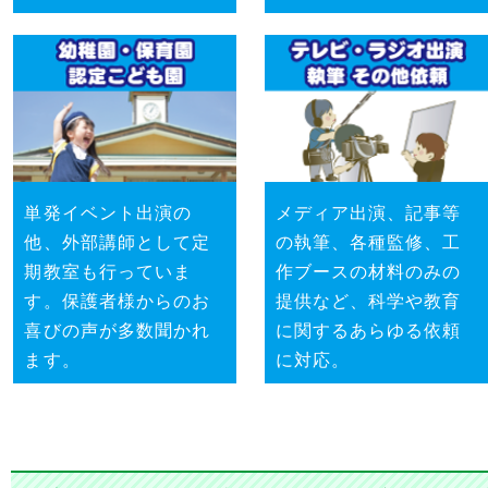
単発イベント出演の
メディア出演、記事等
他、外部講師として定
の執筆、各種監修、工
期教室も行っていま
作ブースの材料のみの
す。保護者様からのお
提供など、科学や教育
喜びの声が多数聞かれ
に関するあらゆる依頼
ます。
に対応。