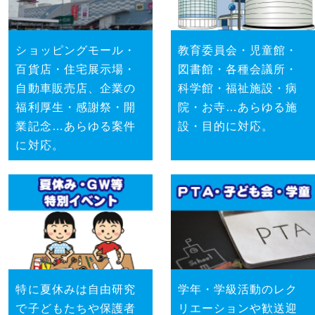
ショッピングモール・
教育委員会・児童館・
百貨店・住宅展示場・
図書館・各種会議所・
自動車販売店、企業の
科学館・福祉施設・病
福利厚生・感謝祭・開
院・お寺…あらゆる施
業記念…あらゆる案件
設・目的に対応。
に対応。
特に夏休みは自由研究
学年・学級活動のレク
で子どもたちや保護者
リエーションや歓送迎