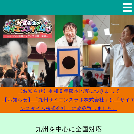
全
国対応の出張サイエンスショー・
【お知らせ】令和８年熊本地震につきまして
【お知らせ】「九州サイエンスラボ株式会社」は「サイ
ンスタイム株式会社」に改称致しました。
九州を中心に全国対応