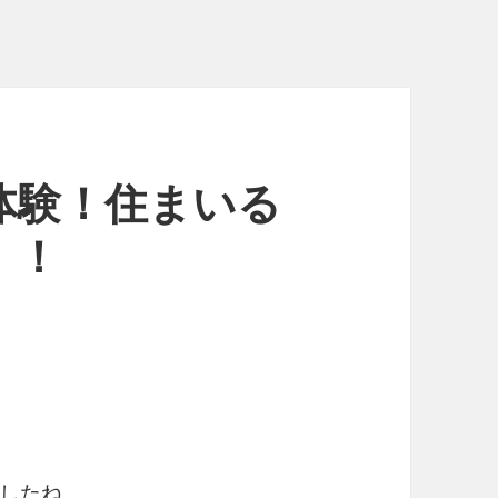
体験！住まいる
！！
したね。