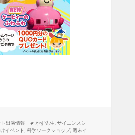
タ
ント出演情報
かず先生
,
サイエンスシ
グ
向けイベント
,
科学ワークショップ
,
週末イ