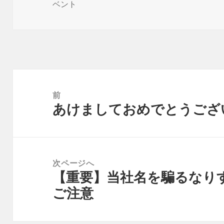
日:
者
ゴ
ベント
リ
ー
投
稿
前
あけましておめでとうござ
ナ
前
ビ
の
ゲ
投
ー
稿:
次ページへ
シ
【重要】当社名を騙るなり
次
ョ
ご注意
の
ン
投
稿: