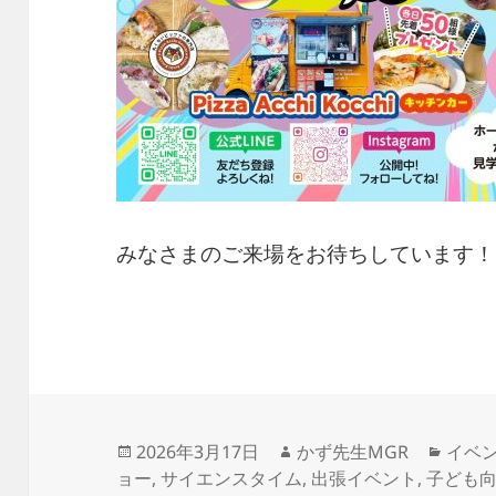
みなさまのご来場をお待ちしています！
投
作
カ
2026年3月17日
かず先生MGR
イベ
稿
成
テ
ョー
,
サイエンスタイム
,
出張イベント
,
子ども