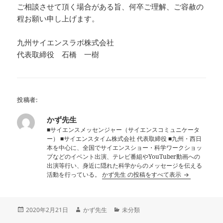
ご相談させて頂く場合がある旨、何卒ご理解、ご容赦の
程お願い申し上げます。
九州サイエンスラボ株式会社
代表取締役 石橋 一樹
投稿者:
かず先生
■サイエンスメッセンジャー（サイエンスコミュニケータ
ー） ■サイエンスタイム株式会社 代表取締役 ■九州・西日
本を中心に、全国でサイエンスショー・科学ワークショッ
プなどのイベント出演、テレビ番組やYouTuber動画への
出演等行い、身近に隠れた科学からのメッセージを伝える
活動を行っている。
かず先生 の投稿をすべて表示
投
作
カ
2020年2月21日
かず先生
未分類
稿
成
テ